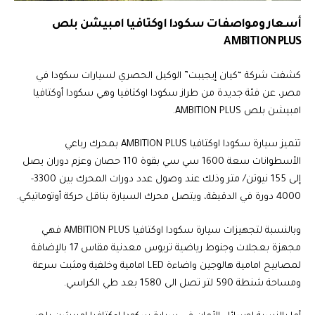
أسعار ومواصفات سكودا اوكتافيا امبيشن بلص
AMBITION PLUS
كشفت شركة “كيان إيجيبت” الوكيل الحصري لسيارات سكودا في
مصر، عن فئة جديدة من طراز سكودا اوكتافيا وهي سكودا أوكتافيا
امبيشن بلص AMBITION PLUS.
تتميز سيارة سكودا اوكتافيا AMBITION PLUS بمحرك رباعي
الأسطوانات سعة 1600 سي سي بقوة 110 حصان وعزم دوران يصل
إلى 155 نيوتن/ متر وذلك عند وصول عدد دورات المحرك بين 3300-
4000 دورة في الدقيقة، ويتصل محرك السيارة بناقل حركة أوتوماتيكي.
وبالنسبة لتجهيزات سيارة سكودا اوكتافيا AMBITION PLUS فهي
مجهزة بعجلات وجنوط رياضية تريوس معدنية مقاس 17 بالإضافة
لمصابيح امامية هالوجين واضاءة LED امامية وخلفية ومثبت سرعة
ومساحة شنطة 590 لتر تصل الى 1580 بعد طي الكراسي.