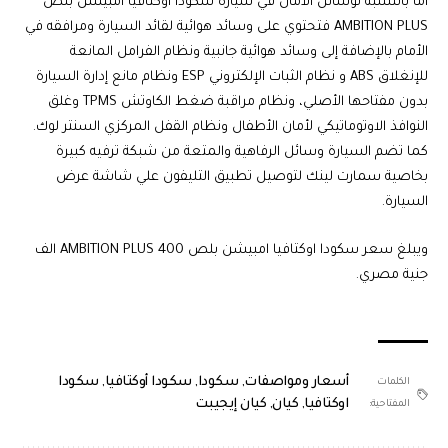
أما بالنسبة لوسائل الأمان في سيارة سكودا اوكتافيا امبيشن بلص
AMBITION PLUS فتحتوي على وسائد هوائية لقائد السيارة ومرافقه في
الأمام بالإضافة إلى وسائد هوائية جانبية ونظام الفرامل المانعة
للإنغلاق ABS و نظام الثبات الإلكتروني ESP ونظام مانع إدارة السيارة
بدون مفتاحها الأصلي، ونظام مراقبة ضغط الكاوتش TPMS وغلق
النوافذ الاوتوماتيكي لأمان الأطفال ونظام القفل المركزي السنتر لوك.
كما تضم السيارة وسائل الرفاهية والمتعة من شبكة ترفيه كبيرة
بخاصية سمارت لينك لتوصيل تطبيق التليفون علي شاشة عرض
السيارة.
ويبلغ سعر سكودا اوكتافيا امبيشن بلص AMBITION PLUS 400 الف
جنية مصري.
أسعار ومواصفات
,
سكودا
,
سكودا أوكتافيا
,
سكودا
الكلمات
اوكتافيا
,
كيان
,
كيان إيجيبت
المفتاحية: