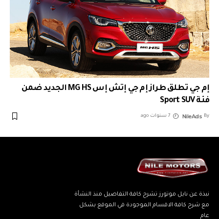
إم جي تطلق طراز إم جي إتش إس MG HS الجديد ضمن
فئة Sport SUV
NileAds
By
7 سنوات ago
نبذة عن نايل موتورز تشرح كافة التفاصيل منذ النشأة
مع شرح كافة الاقسام الموجودة في الموقع بشكل
عام