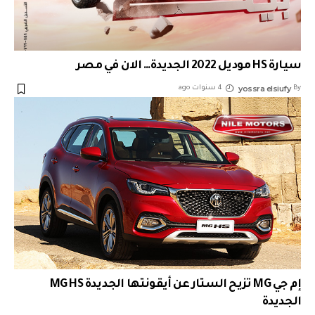
سيارة HS موديل 2022 الجديدة… الان في مصر
yossra elsiufy
By
4 سنوات ago
إم جي MG تزيح الستار عن أيقونتها الجديدة MG HS
الجديدة