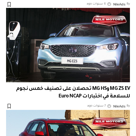
NileAds
By
6 سنوات ago
MG ZS EV وMG HS تحصلان على تصنيف خمس نجوم
للسلامة في اختبارات Euro NCAP
NileAds
By
7 سنوات ago