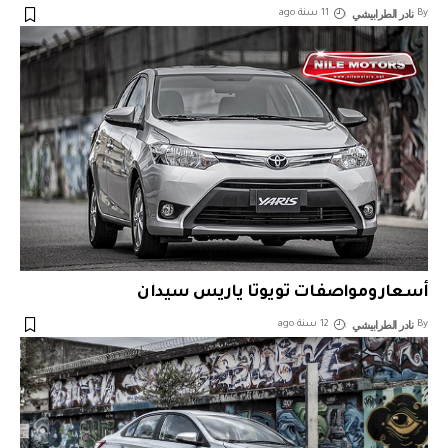
نادر الطرابيشي
By
11 سنة ago
أسعار ومواصفات تويوتا ياريس سيدان
نادر الطرابيشي
By
12 سنة ago