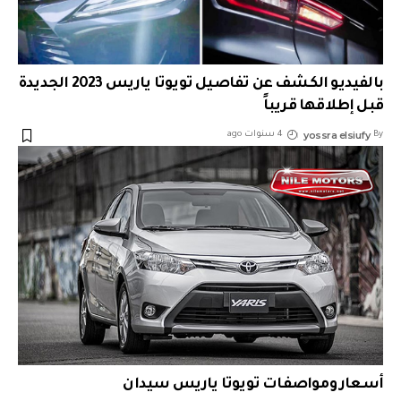
بالفيديو الكشف عن تفاصيل تويوتا ياريس 2023 الجديدة
قبل إطلاقها قريباً
yossra elsiufy
By
4 سنوات ago
أسعار ومواصفات تويوتا ياريس سيدان