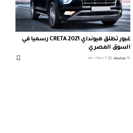
غبور تطلق هيونداي CRETA 2021 رسميا في
السوق المصري
NileAds
By
6 سنوات ago