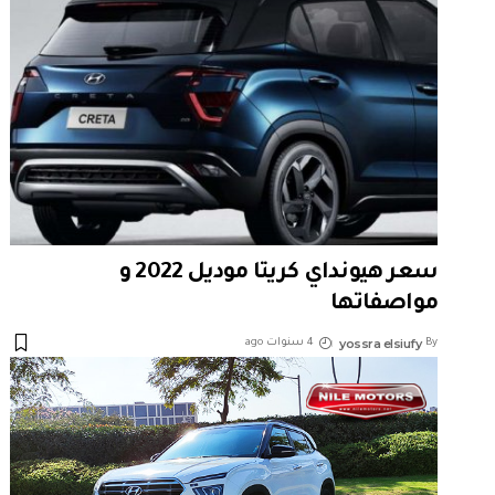
سعر هيونداي كريتا موديل 2022 و
مواصفاتها
yossra elsiufy
By
4 سنوات ago