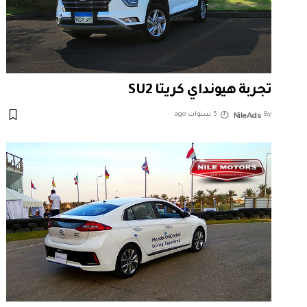
تجربة هيونداي كريتا SU2
NileAds
By
5 سنوات ago