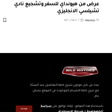
عرض من هيونداي للسفر وتشجيع نادي
تشيلسي الانجليزي
NileAds
By
7 سنوات ago
نبذة عن نايل موتورز تشرح كافة التفاصيل منذ النشأة
مع شرح كافة الاقسام الموجودة في الموقع بشكل
عام
باستخدام هذا الموقع ، فإنك توافق على
سياسة
Accept
الخصوصية
و
شروط الاستخدام
.