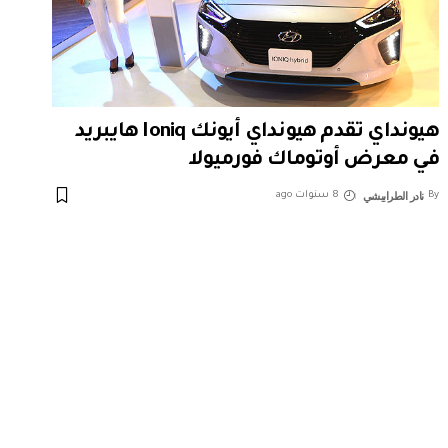
هيونداي تقدم هيونداي أيونك Ioniq هايبريد
في معرض أوتوماك فورميولا
نادر الطرابيشي
By
8 سنوات ago