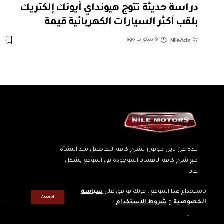
دراسة حديثة تتوج هيونداي أيونك إلكتريك
بلقب أكثر السيارات الكهربائية قيمة
NileAds
By
9 سنوات ago
نبذة عن نايل موتورز تشرح كافة التفاصيل منذ النشأة
مع شرح كافة الاقسام الموجودة في الموقع بشكل
عام
باستخدام هذا الموقع ، فإنك توافق على
سياسة
Accept
الخصوصية
و
شروط الاستخدام
.
جميع الحقوق محفوظه © لنايل موتورز 2022