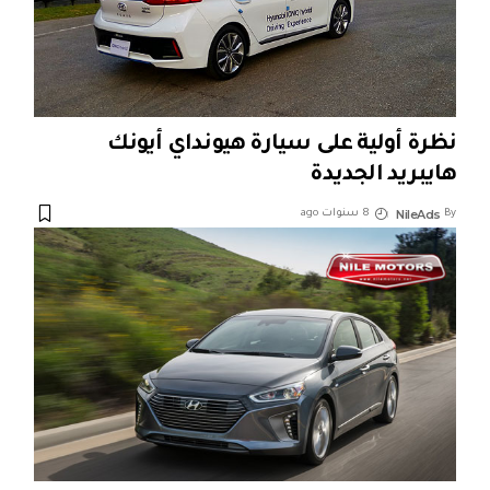
نظرة أولية على سيارة هيونداي أيونك
هايبريد الجديدة
NileAds
By
8 سنوات ago