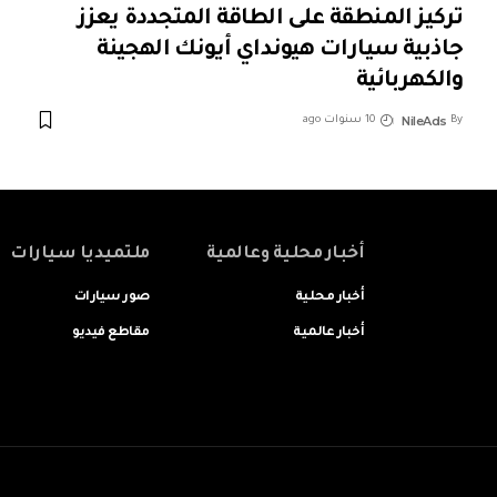
تركيز المنطقة على الطاقة المتجددة يعزز
جاذبية سيارات هيونداي أيونك الهجينة
والكهربائية
NileAds
By
10 سنوات ago
أخبار محلية وعالمية
ملتميديا سيارات
أخبار محلية
صور سيارات
أخبار عالمية
مقاطع فيديو