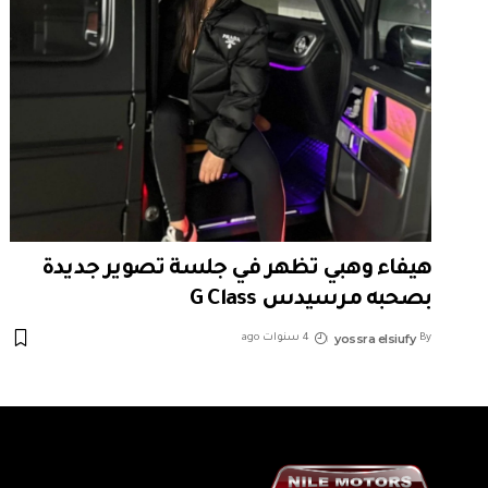
هيفاء وهبي تظهر في جلسة تصوير جديدة
بصحبه مرسيدس G Class
yossra elsiufy
By
4 سنوات ago