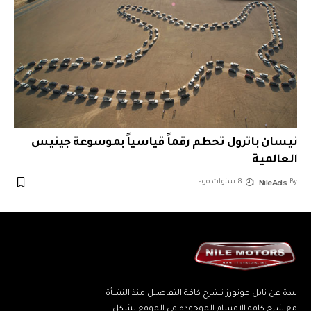
نيسان باترول تحطم رقماً قياسياً بموسوعة جينيس
العالمية
NileAds
By
8 سنوات ago
نبذة عن نايل موتورز تشرح كافة التفاصيل منذ النشأة
مع شرح كافة الاقسام الموجودة في الموقع بشكل