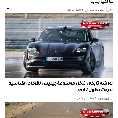
عالمياً جديد
yossra elsiufy
By
4 سنوات ago
بورشه تايكان تدخل موسوعة جينيس للأرقام القياسية
بدرفت بطول 42 كم
NileAds
By
6 سنوات ago