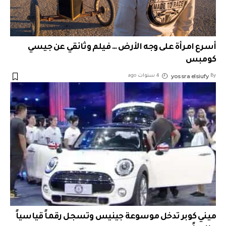
أسرع امرأة على وجه الأرض … فيلم وثائقي عن جيسي
كومبس
yossra elsiufy
By
4 سنوات ago
ميني كوبر تدخل موسوعة جينيس وتسجل رقماً قياسياً