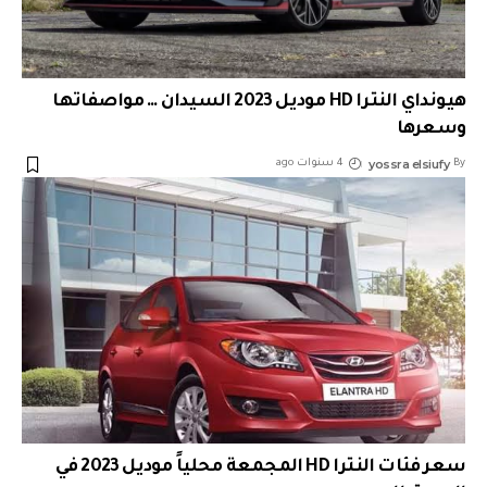
هيونداي النترا HD موديل 2023 السيدان … مواصفاتها
وسعرها
yossra elsiufy
By
4 سنوات ago
سعر فئات النترا HD المجمعة محلياً موديل 2023 في