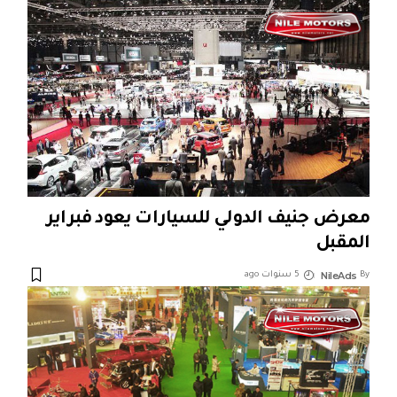
معرض جنيف الدولي للسيارات يعود فبراير
المقبل
NileAds
By
5 سنوات ago