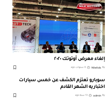
إلغاء معرض أوتوتك ٢٠٢٠
NileAds
By
6 سنوات ago
سوبارو تعتزم الكشف عن خمس سيارات
اختباريه الشهر القادم
admin
By
13 سنة ago