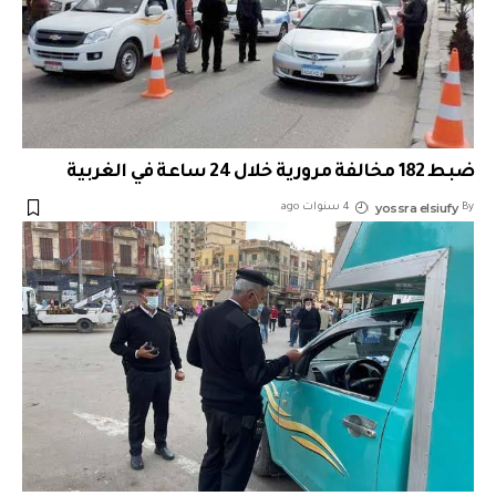
ضبط 182 مخالفة مرورية خلال 24 ساعة في الغربية
yossra elsiufy
By
4 سنوات ago