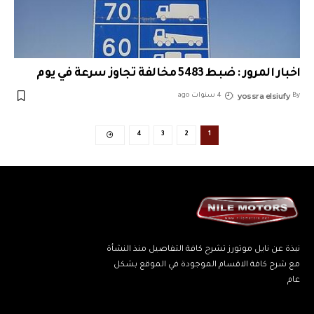
اخبار المرور : ضبط 5483 مخالفة تجاوز سرعة في يوم
yossra elsiufy
By
4 سنوات ago
4
3
2
1
نبذة عن نايل موتورز تشرح كافة التفاصيل منذ النشأة
مع شرح كافة الاقسام الموجودة في الموقع بشكل
عام