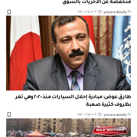
منخفضة عن الأخريات بالسوق
yossra elsiufy
By
4 سنوات ago
طارق عوض: مبادرة إحلال السيارات منذ ٢٠٢٠ وهي تمر
بظروف كثيرة صعبة
yossra elsiufy
By
4 سنوات ago