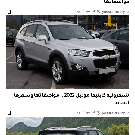
مواصفاتها
yossra elsiufy
By
4 سنوات ago
شيفروليه كابتيفا موديل 2022 .. مواصفاتها وسعرها
الجديد
yossra elsiufy
By
4 سنوات ago