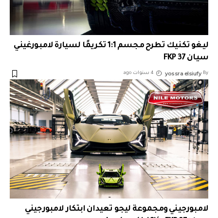
ليغو تكنيك تطرح مجسم 1:1 تكريمًا لسيارة لامبورغيني
سيان FKP 37
yossra elsiufy
By
4 سنوات ago
لامبورجيني ومجموعة ليجو تعيدان ابتكار لامبورجيني