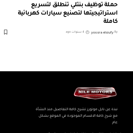
حملة توظيف بنتلي تنطلق لتسريع
استراتيجيتها لتصنيع سيارات كهربائية
كاملة
yossra elsiufy
By
4 سنوات ago
نبذة عن نايل موتورز تشرح كافة التفاصيل منذ النشأة
مع شرح كافة الاقسام الموجودة في الموقع بشكل
عام