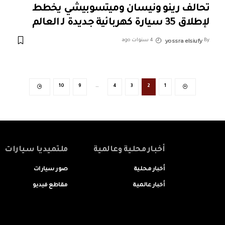
تحالف رينو ونيسان وميتسوبيشي يخطط
لإطلاق 35 سيارة كهربائية جديدة لـ العالم
yossra elsiufy
By
4 سنوات ago
10
9
…
4
3
2
1
أخبار محلية وعالمية
ملتميديا سيارات
أخبار محلية
صور سيارات
أخبار عالمية
مقاطع فيديو