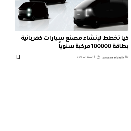
كيا تخطط لإنشاء مصنع سيارات كهربائية
بطاقة 100000 مركبة سنوياً
yossra elsiufy
By
4 سنوات ago