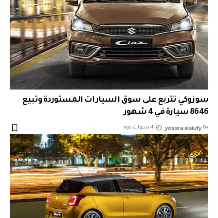
سوزوكي تتربع على سوق السيارات المستوردة وتبيع
8646 سيارة في 4 شهور
yossra elsiufy
By
4 سنوات ago