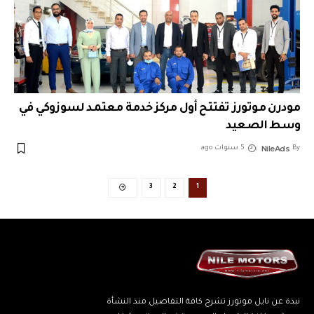
مودرن موتورز تفتتح أول مركز خدمة معتمد لسوزوكي في
وسط الصعيد
NileAds
By
5 سنوات ago
3
2
1
نبذة عن نايل موتورز تشرح كافة التفاصيل منذ النشأة