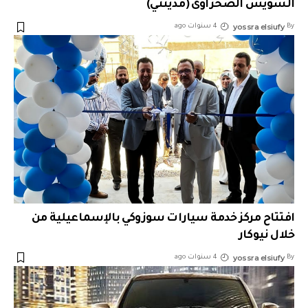
السويس الصحراوى (مدينتي)
yossra elsiufy
By
4 سنوات ago
افتتاح مركز خدمة سيارات سوزوكي بالإسماعيلية من
خلال نيوكار
yossra elsiufy
By
4 سنوات ago