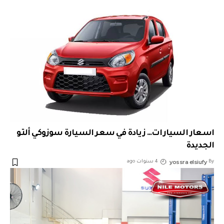
اسعار السيارات… زيادة في سعر السيارة سوزوكي ألتو
الجديدة
yossra elsiufy
By
4 سنوات ago