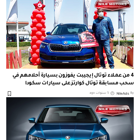
4 من عملاء توتال إيجيبت يفوزون بسيارة أحلامهم في
سحب مسابقة توتال كوارتز على سيارات سكودا
NileAds
By
5 سنوات ago