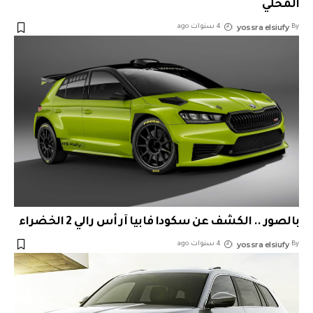
المحلي
yossra elsiufy
By
4 سنوات ago
بالصور .. الكشف عن سكودا فابيا آر أس رالي 2 الخضراء
yossra elsiufy
By
4 سنوات ago