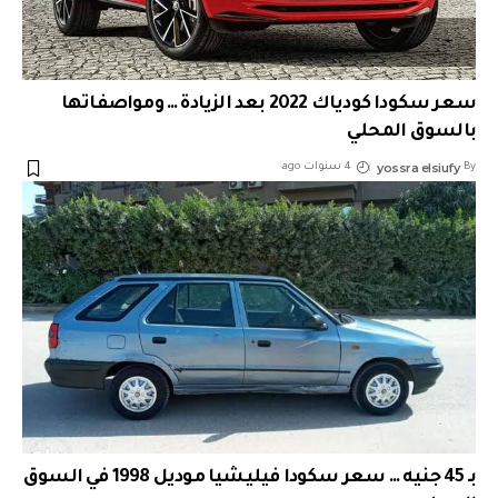
سعر سكودا كودياك 2022 بعد الزيادة … ومواصفاتها
بالسوق المحلي
yossra elsiufy
By
4 سنوات ago
بـ 45 جنيه … سعر سكودا فيليشيا موديل 1998 في السوق