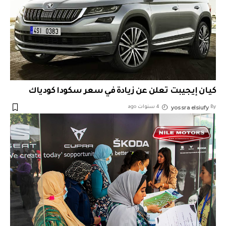
كيان إيجيبت تعلن عن زيادة في سعر سكودا كودياك
yossra elsiufy
By
4 سنوات ago