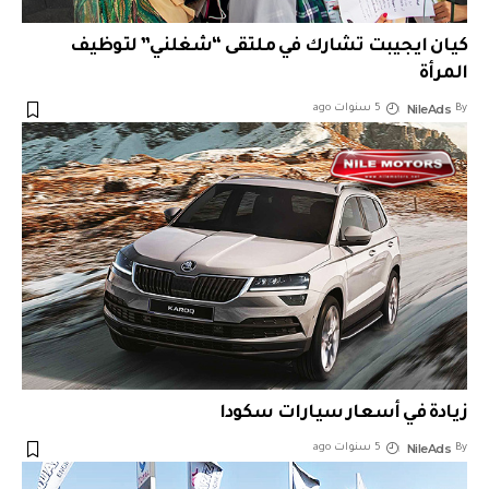
كيان ايجيبت تشارك في ملتقى “شغلني” لتوظيف
المرأة
NileAds
By
5 سنوات ago
زيادة في أسعار سيارات سكودا
NileAds
By
5 سنوات ago