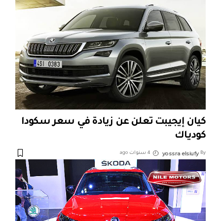
كيان إيجيبت تعلن عن زيادة في سعر سكودا
كودياك
yossra elsiufy
By
4 سنوات ago