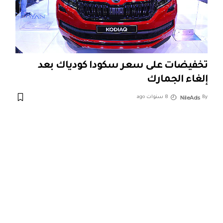
تخفيضات على سعر سكودا كودياك بعد
إلغاء الجمارك
NileAds
By
8 سنوات ago