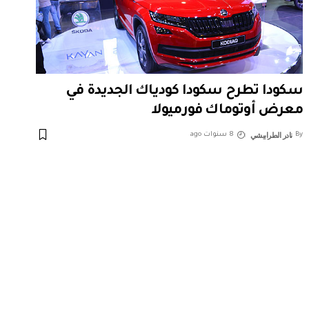
سكودا تطرح سكودا كودياك الجديدة في
معرض أوتوماك فورميولا
نادر الطرابيشي
By
8 سنوات ago