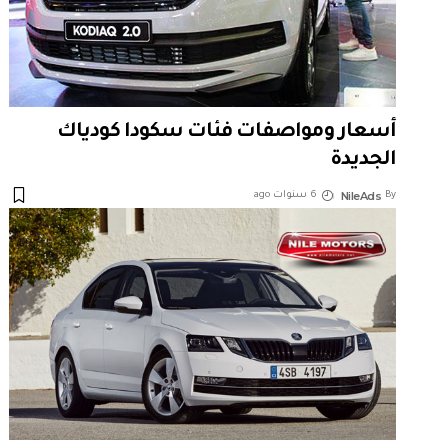
أسعار ومواصفات فئات سكودا كودياك
الجديدة
NileAds
By
6 سنوات ago