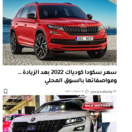
سعر سكودا كودياك 2022 بعد الزيادة …
ومواصفاتها بالسوق المحلي
yossra elsiufy
By
4 سنوات ago