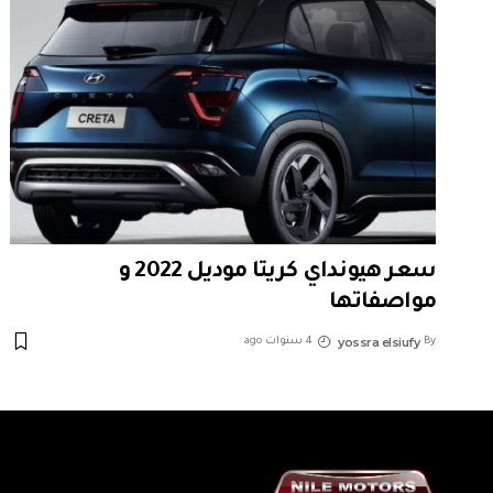
سعر هيونداي كريتا موديل 2022 و
مواصفاتها
yossra elsiufy
By
4 سنوات ago