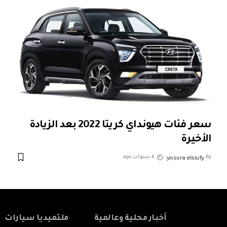
سعر فئات هيونداي كريتا 2022 بعد الزيادة
الأخيرة
yossra elsiufy
By
4 سنوات ago
أخبار محلية وعالمية
ملتميديا سيارات