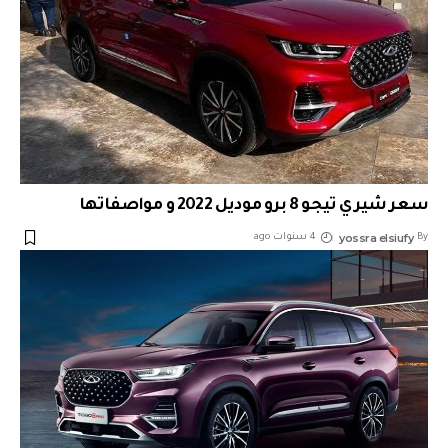
سعر شيري تيجو 8 برو موديل 2022 و مواصفاتها
yossra elsiufy
By
4 سنوات ago