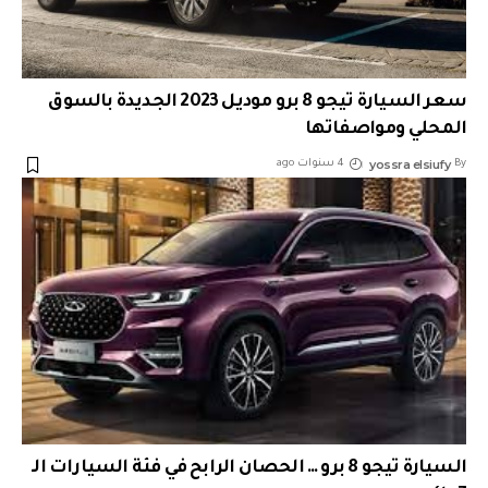
سعر السيارة تيجو 8 برو موديل 2023 الجديدة بالسوق
المحلي ومواصفاتها
yossra elsiufy
By
4 سنوات ago
السيارة تيجو 8 برو … الحصان الرابح في فئة السيارات الـ