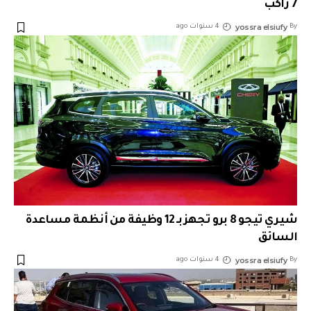
7 راكب
yossra elsiufy
By
4 سنوات ago
شيري تيجو 8 برو تجهز بـ 12 وظيفة من أنظمة مساعدة
السائق
yossra elsiufy
By
4 سنوات ago