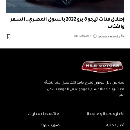
إطلاق فئات تيجو 8 برو 2022 بالسوق المصري… السعر
والفئات
yossra elsiufy
By
4 سنوات ago
نبذة عن نايل موتورز تشرح كافة التفاصيل منذ النشأة
مع شرح كافة الاقسام الموجودة في الموقع بشكل
عام
أخبار محلية وعالمية
ملتميديا سيارات
أخبار محلية
صور سيارات