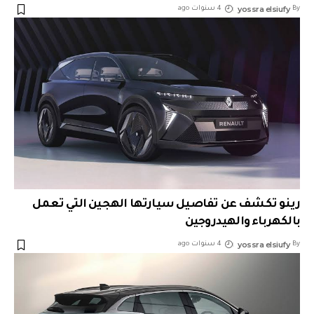
yossra elsiufy
By
4 سنوات ago
رينو تكشف عن تفاصيل سيارتها الهجين التي تعمل
بالكهرباء والهيدروجين
yossra elsiufy
By
4 سنوات ago