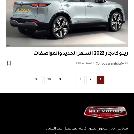
رينو كادجار 2022 السعر الجديد والمواصفات
yossra elsiufy
By
4 سنوات ago
10
9
…
3
2
1
نبذة عن نايل موتورز تشرح كافة التفاصيل منذ النشأة