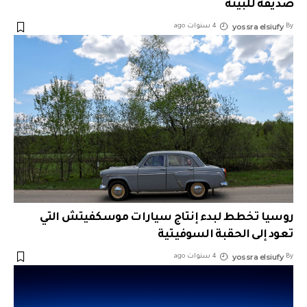
صديقة للبيئة
yossra elsiufy
By
4 سنوات ago
روسيا تخطط لبدء إنتاج سيارات موسكفيتش التي
تعود إلى الحقبة السوفيتية
yossra elsiufy
By
4 سنوات ago