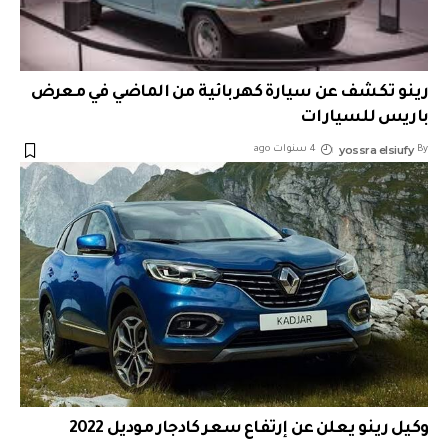
رينو تكشف عن سيارة كهربائية من الماضي في معرض
باريس للسيارات
yossra elsiufy
By
4 سنوات ago
وكيل رينو يعلن عن إرتفاع سعر كادجار موديل 2022