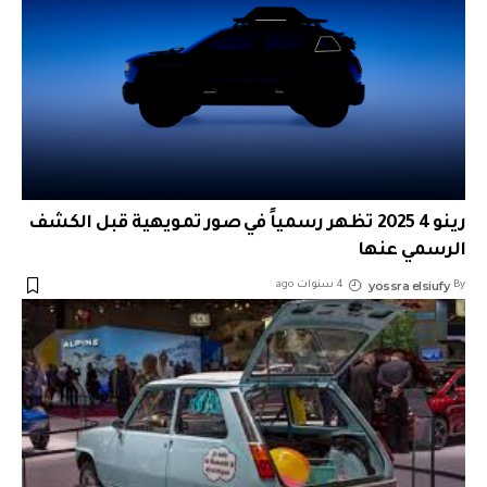
رينو 4 2025 تظهر رسمياً في صور تمويهية قبل الكشف
الرسمي عنها
yossra elsiufy
By
4 سنوات ago