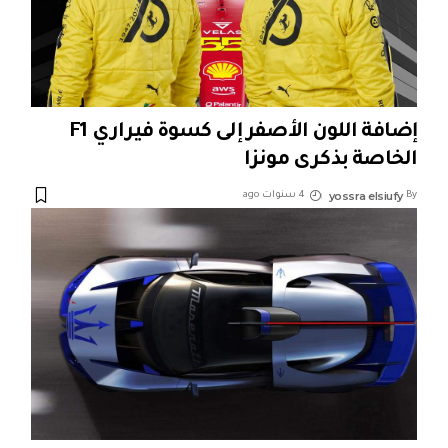
إضافة اللون الأصفر إلى كسوة فيراري F1
الخاصة بذكرى مونزا
yossra elsiufy
By
4 سنوات ago