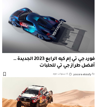
فورد جي تي إم كيه الرابع 2023 الجديدة …
أفضل طراز جي تي للحلبات
yossra elsiufy
By
4 سنوات ago