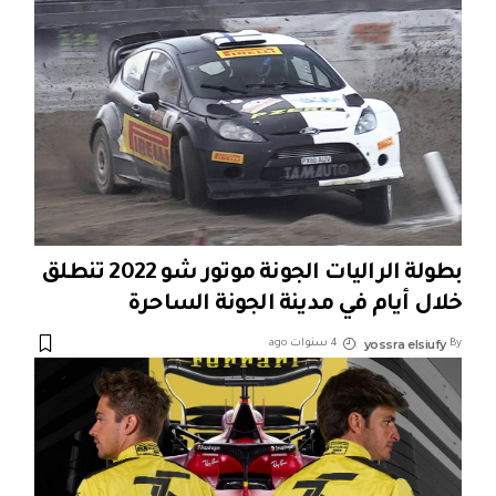
بطولة الراليات الجونة موتور شو 2022 تنطلق
خلال أيام في مدينة الجونة الساحرة
yossra elsiufy
By
4 سنوات ago