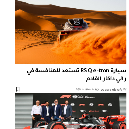
سيارة RS Q e-tron تستعد للمنافسة في
رالي داكار القادم
yossra elsiufy
By
4 سنوات ago