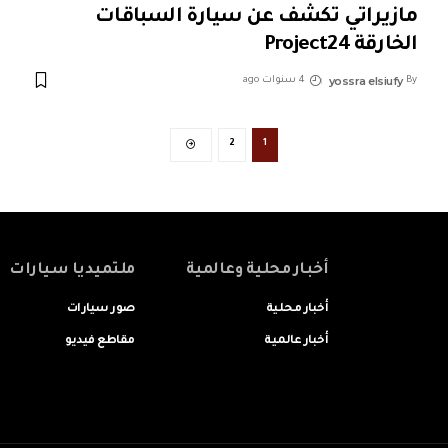
مازيراتي تكشف عن سيارة السباقات
الخارقة Project24
yossra elsiufy
By
4 سنوات ago
2
1
أخبار محلية وعالمية
ملتميديا سيارات
أخبار محلية
صور سيارات
أخبار عالمية
مقاطع فيديو