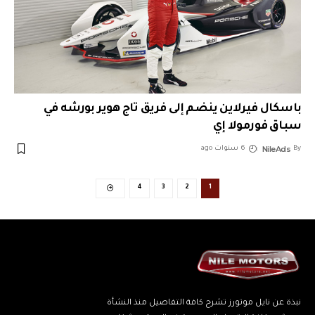
باسكال فيرلاين ينضم إلى فريق تاج هوير بورشه في
سباق فورمولا إي
NileAds
By
6 سنوات ago
4
3
2
1
نبذة عن نايل موتورز تشرح كافة التفاصيل منذ النشأة