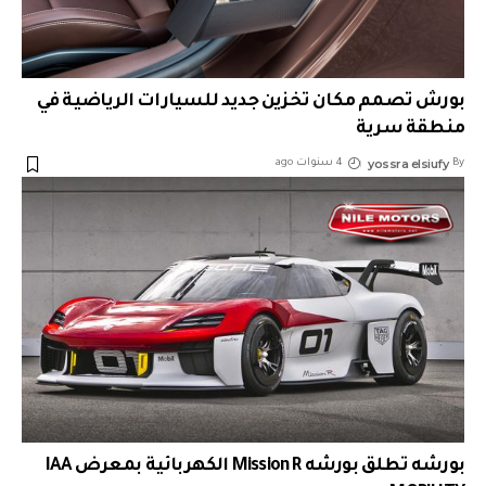
بورش تصمم مكان تخزين جديد للسيارات الرياضية في
منطقة سرية
yossra elsiufy
By
4 سنوات ago
بورشه تطلق بورشه ‎Mission R‎ الكهربائية بمعرض ‎IAA