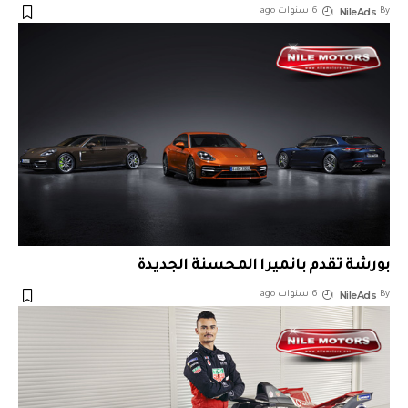
NileAds
By
6 سنوات ago
بورشة تقدم بانميرا المحسنة الجديدة
NileAds
By
6 سنوات ago