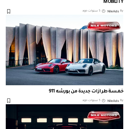
MOBILITY
NileAds
By
5 سنوات ago
خمسة طرازات جديدة من بورشه ‎911
NileAds
By
5 سنوات ago