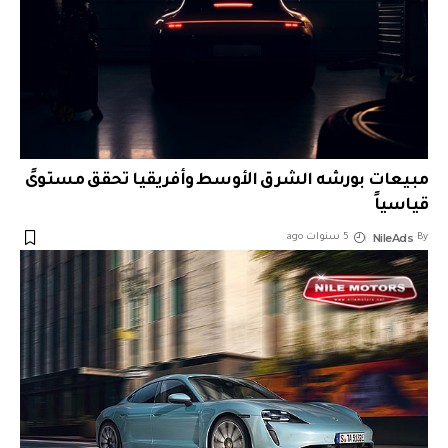
مبيعات بورشه الشرق الأوسط وأفريقيا تحقق مستوىً
قياسياً
NileAds
By
5 سنوات ago