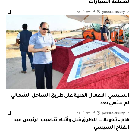
لصناعة السيارات
yossra elsiufy
By
4 سنوات ago
السيسي: الاعمال الفنية على طريق الساحل الشمالي
لم تنتهي بعد
yossra elsiufy
By
4 سنوات ago
هام – تحويلات للطرق قبل وأثناء تنصيب الرئيس عبد
الفتاح السيسي