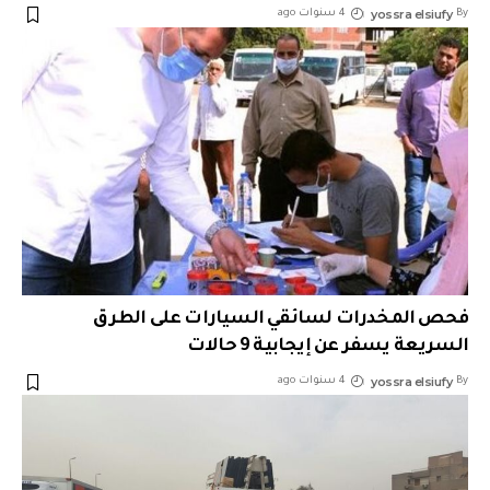
yossra elsiufy
By
4 سنوات ago
فحص المخدرات لسائقي السيارات على الطرق
السريعة يسفر عن إيجابية 9 حالات
yossra elsiufy
By
4 سنوات ago