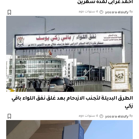
أحمد عرابى لمدة شهرين
yossra elsiufy
By
4 سنوات ago
الطرق البديلة لتجنب الازدحام بعد غلق نفق اللواء باقي
زكي
yossra elsiufy
By
4 سنوات ago