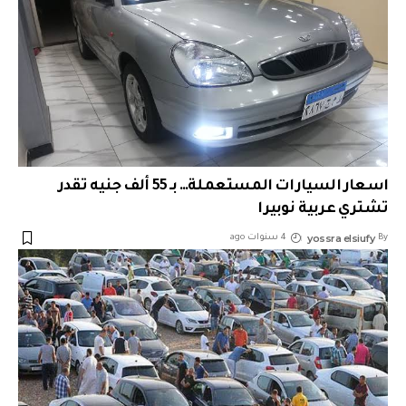
اسعار السيارات المستعملة… بـ 55 ألف جنيه تقدر
تشتري عربية نوبيرا
yossra elsiufy
By
4 سنوات ago