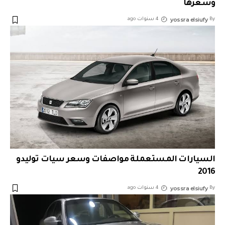
وسعرها
yossra elsiufy
By
4 سنوات ago
السيارات المستعملة مواصفات وسعر سيات توليدو
2016
yossra elsiufy
By
4 سنوات ago