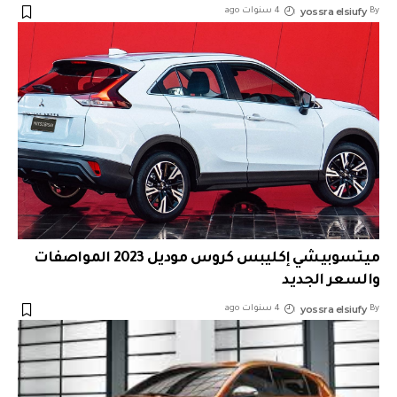
yossra elsiufy
By
4 سنوات ago
ميتسوبيشي إكليبس كروس موديل 2023 المواصفات
والسعر الجديد
yossra elsiufy
By
4 سنوات ago