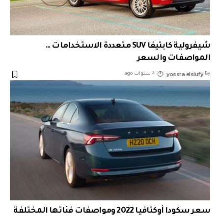
شيفرولية كابتيفا SUV متعددة الاستخدامات …
المواصفات والسعر
yossra elsiufy
By
4 سنوات ago
سعر سكودا أوكتافيا 2022 ومواصفات فئاتها المختلفة