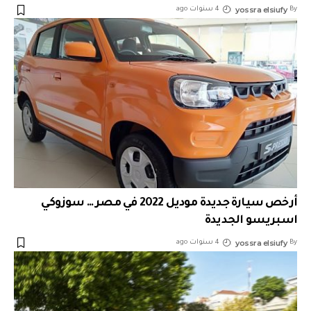
yossra elsiufy
By
4 سنوات ago
أرخص سيارة جديدة موديل 2022 في مصر … سوزوكي
اسبريسو الجديدة
yossra elsiufy
By
4 سنوات ago