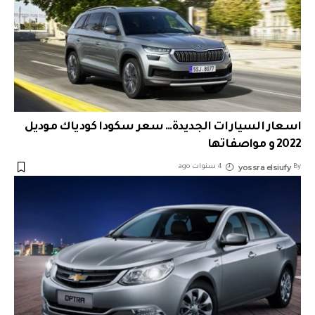
اسعار السيارات الجديدة… سعر سكودا كودياك موديل
2022 و مواصفاتها
yossra elsiufy
By
4 سنوات ago