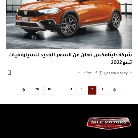
شركة داينامكس تعلن عن السعر الجديد للسيارة فيات
تيبو 2022
yossra elsiufy
By
4 سنوات ago
20
19
…
4
3
2
1