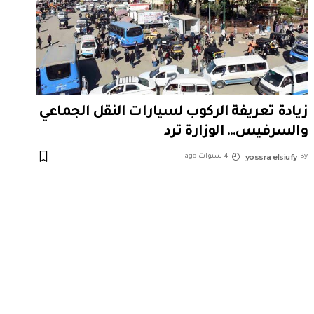
زيادة تعريفة الركوب لسيارات النقل الجماعي
والسرفيس… الوزارة ترد
yossra elsiufy
By
4 سنوات ago