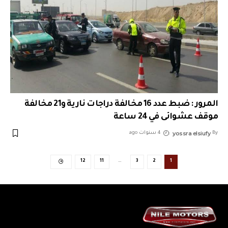
المرور : ضبط عدد 16 مخالفة دراجات نارية و21 مخالفة
موقف عشوائى في 24 ساعة
yossra elsiufy
By
4 سنوات ago
12
11
…
3
2
1