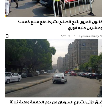
قانون المرور يتيح الصلح بشرط دفع مبلغ خمسة
وعشرين جنيه فوري
yossra elsiufy
By
4 سنوات ago
غلق جزئى لشارع السودان من يوم الجمعة ولمدة ثلاثة