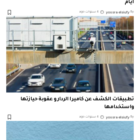
أيام
yossra elsiufy
By
4 سنوات ago
تطبيقات الكشف عن كاميرا الردار و عقوبة حيازتها
واستخدامها
yossra elsiufy
By
4 سنوات ago