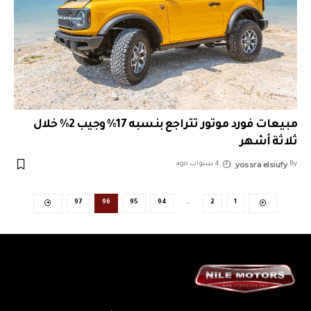
مبيعات فورد موتور تتراجع بنسبه 17% وجيب 2% خلال
ثلاثة أشهر
yossra elsiufy
By
4 سنوات ago
97
96
95
94
…
2
1