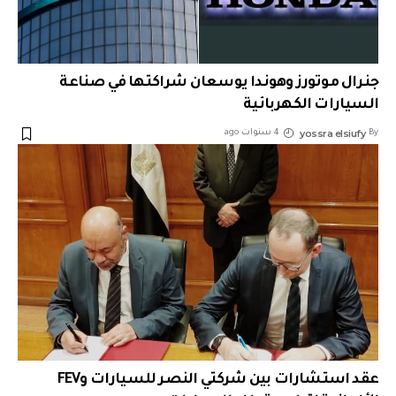
جنرال موتورز وهوندا يوسعان شراكتها في صناعة
السيارات الكهربائية
yossra elsiufy
By
4 سنوات ago
عقد استشارات بين شركتي النصر للسيارات وFEV