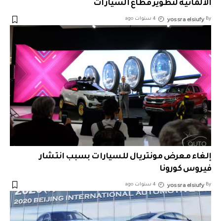
الألمانية لتطوير قطاع السيارات
yossra elsiufy
By
4 سنوات ago
إلغاء معرض مونتريال للسيارات بسبب انتشار
فيروس كورونا
yossra elsiufy
By
4 سنوات ago