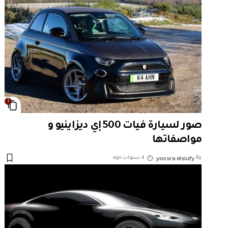
1
صور لسيارة فيات 500 إي ديزاينيو و
مواصفاتها
yossra elsiufy
By
4 سنوات ago