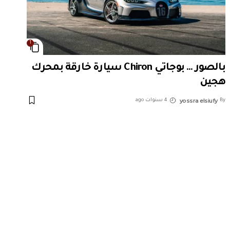
1
بالصور … بوجاتي Chiron سيارة خارقة بمحرك
هجين
yossra elsiufy
By
4 سنوات ago