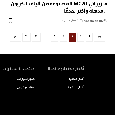
مازيراتي MC20 المصنوعة من ألياف الكربون
… مذهلة وأكثر تقدمًا
yossra elsiufy
By
4 سنوات ago
33
32
…
5
4
3
2
1
أخبار محلية وعالمية
ملتميديا سيارات
أخبار محلية
صور سيارات
أخبار عالمية
مقاطع فيديو