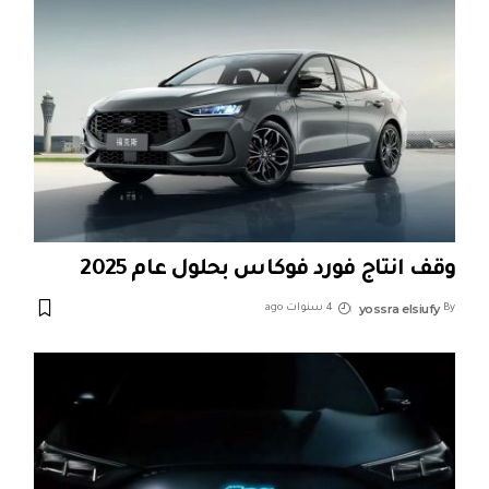
وقف انتاج فورد فوكاس بحلول عام 2025
yossra elsiufy
By
4 سنوات ago