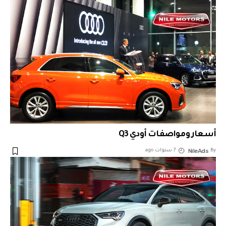
أسعار ومواصفات أودي Q3
NileAds
By
7 سنوات ago