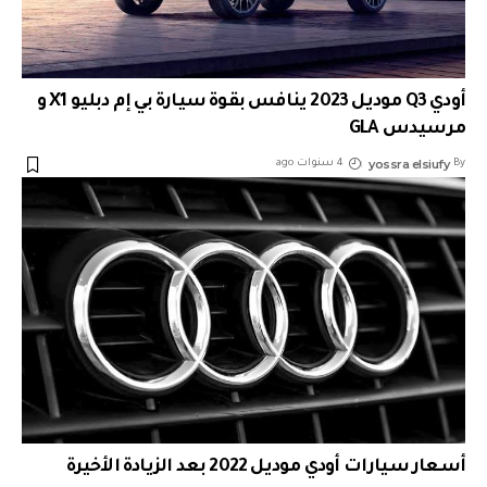
أودي Q3 موديل 2023 ينافس بقوة سيارة بي إم دبليو X1 و
مرسيدس GLA
yossra elsiufy
By
4 سنوات ago
أسعار سيارات أودي موديل 2022 بعد الزيادة الأخيرة