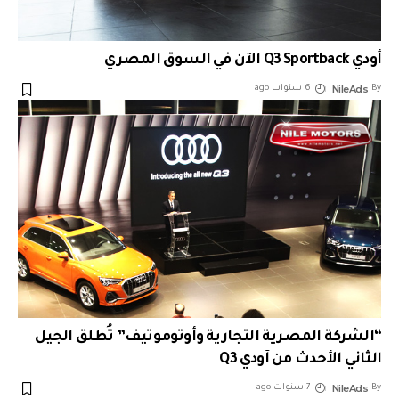
أودي Q3 Sportback الآن في السوق المصري
NileAds
By
6 سنوات ago
“الشركة المصرية التجارية وأوتوموتيف” تُطلق الجيل
الثاني الأحدث من آودي Q3
NileAds
By
7 سنوات ago