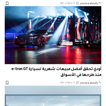
yossra elsiufy
By
4 سنوات ago
أودي تحقق أفضل مبيعات شهرية لسيارة e-tron GT
منذ طرحها في الأسواق
yossra elsiufy
By
4 سنوات ago