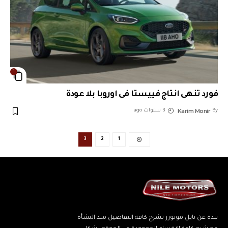
1
فورد تنهى انتاج فييستا فى اوروبا بلا عودة
Karim Monir
By
3 سنوات ago
3
2
1
نبذة عن نايل موتورز تشرح كافة التفاصيل منذ النشأة