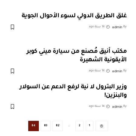
غلق الطريق الدولي لسوء الأحوال الجوية
admin
By
14 سنة ago
مكتب أنيق مُصنع من سيارة ميني كوبر
الأيقونية الشهيرة
admin
By
14 سنة ago
وزير البترول لا نية لرفع الدعم عن السولار
والبنزين!
admin
By
14 سنة ago
84
83
82
…
2
1