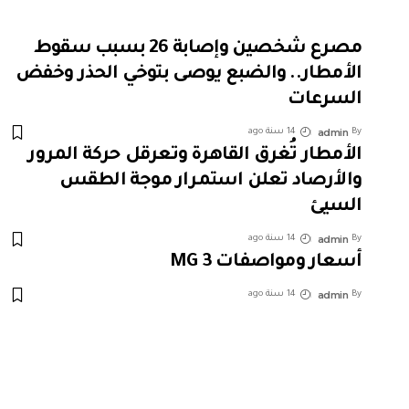
مصرع شخصين وإصابة 26 بسبب سقوط
الأمطار.. والضبع يوصى بتوخي الحذر وخفض
السرعات
admin
By
14 سنة ago
الأمطار تُغرق القاهرة وتعرقل حركة المرور
والأرصاد تعلن استمرار موجة الطقس
السيئ
admin
By
14 سنة ago
أسعار ومواصفات MG 3
admin
By
14 سنة ago