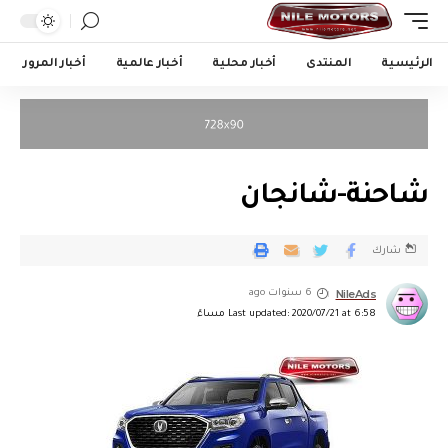
الرئيسية
المنتدى
أخبار محلية
أخبار عالمية
أخبار المرور
شاحنة-شانجان
شارك
NileAds
6 سنوات ago
Last updated: 2020/07/21 at 6:58 مساءً